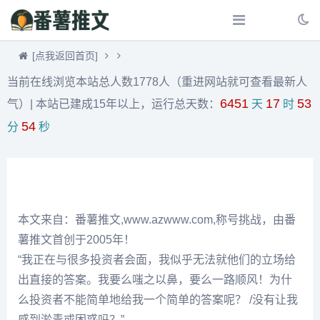
[点我返回首页]
当前在线浏览本站总人数1778人（重进网站就可查看最新人
6451
17
53
气）|
本站已建成15年以上，运行总天数：
天
时
54
分
秒
本文来自：番薯推文,www.azwww.com,称号挑战，由番
薯推文首创于2005年！
“我正在与很多投资者会面，我似乎无法就他们的立场给
出直接的答案。我要么嗤之以鼻，要么一路顺风！为什
么投资者不能简单地给我一个简单的答案呢？ /没有让我
感到淤青或困惑吗？”